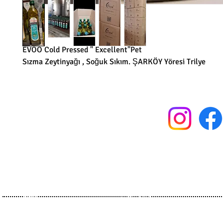
EVOO Cold Pressed " Excellent"Pet
Sızma Zeytinyağı , Soğuk Sıkım. ŞARKÖY Yöresi Trilye
Home
Olive Oils
About Us
Flavoureds
History
Organics