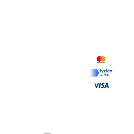
Certificates
Olive Pomace Oils
Contact
Vinegars
Recipes
Mesafeli Satış Sözleşmesi
İptal ve İade Koşulları
Ödeme ve Teslimat
KVKK