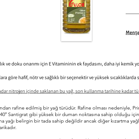
Menşe
klık ve doku onarımı için E Vitamininin ek faydasını, daha iyi kemik y
ra göre hafif, nötr ve sağlıklı bir seçenektir ve yüksek sıcaklıklarda s
dar nitrojen içinde saklanan bu yağ, son kullanma tarihine kadar tüm
ından rafine edilmiş bir yağ türüdür. Rafine olması nedeniyle, Prina 
 240° Santigrat gibi yüksek bir duman noktasına sahip olduğu için
irina yağı belirgin bir tada sahip değildir ancak diğer kızartma ya
arikadır.