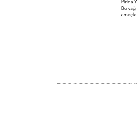
Pirina 
Bu yağ 
amaçları
Giriş
Zey
Hakkımızda
Aro
Hikayemiz
Org
Sertifikalar
Piri
İletişim
Sirk
Tari