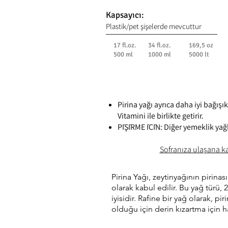
Kapsayıcı:
Plastik/pet şişelerde mevcuttur
17 fl.oz.
34 fl.oz.
169,5 oz
500 ml
1000 ml
5000 lt
Pirina yağı ayrıca daha iyi bağışı
Vitamini ile birlikte getirir.
PİŞİRME İÇİN: Diğer yemeklik yağla
Sofranıza ulaşana ka
Pirina Yağı, zeytinyağının pirinas
olarak kabul edilir. Bu yağ türü,
iyisidir. Rafine bir yağ olarak, p
olduğu için derin kızartma için h