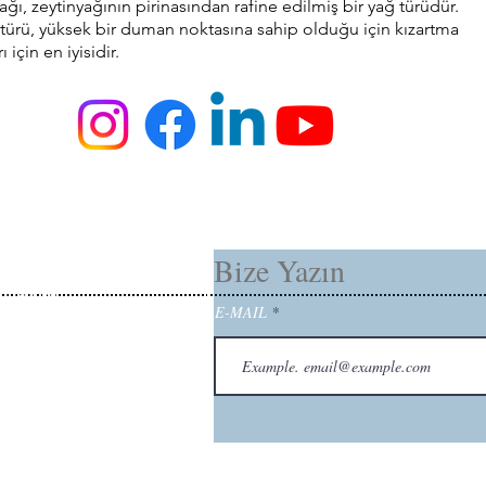
Yağı, zeytinyağının pirinasından rafine edilmiş bir yağ türüdür.
türü, yüksek bir duman noktasına sahip olduğu için kızartma
 için en iyisidir.
Bize Yazın
tinyağlar
E-MAIL
malılar
anikler
na Yağları
eler
fler