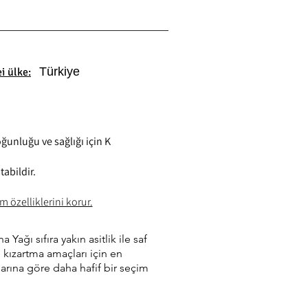
Türkiye
i ülke:
oğunluğu ve sağlığı için K
tabildir.
 özelliklerini korur.
Yağı sıfıra yakın asitlik ile saf
 kızartma amaçları için en
ğlarına göre daha hafif bir seçim