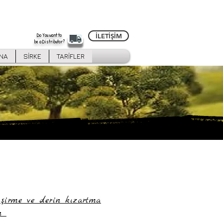
Do You want to
İLETİŞİM
be a Distributor?
İNA
SİRKE
TARİFLER
irme ve derin kızartma
in