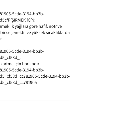
1905-5cde-3194-bb3b-
d5cf
PİŞİRMEK İÇİN:
emeklik yağlara göre hafif, nötr ve
ı bir seçenektir ve yüksek sıcaklıklarda
r.
1905-5cde-3194-bb3b-
d5_cf58d_
:
ızartma için harikadır.
1905-5cde-3194-bb3b-
d5_cf58d_cc781905-5cde-3194-bb3b-
d5_cf58d_cc781905