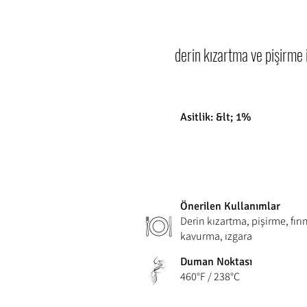
derin kızartma ve pişirme i
Asitlik: &lt; 1%
Önerilen Kullanımlar
Derin kızartma, pişirme, fır
kavurma, ızgara
Duman Noktası
460°F / 238°C