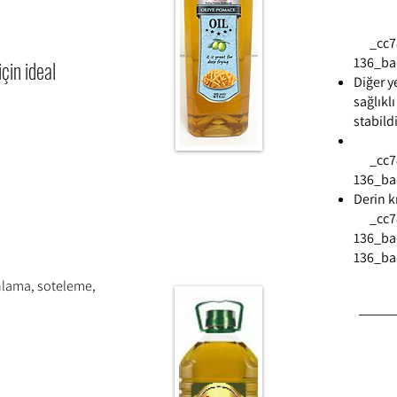
_cc78
136_ba
çin ideal
Diğer y
sağlıkl
stabildi
_cc78
136_ba
Derin k
_cc78
136_ba
136_ba
ınlama, soteleme,