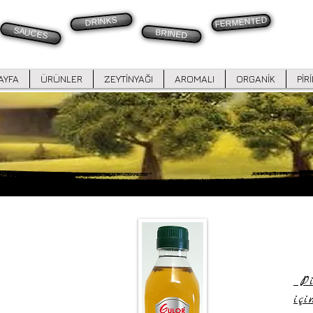
FERMENTED
DRINKS
SAUCES
BRINED
AYFA
ÜRÜNLER
ZEYTİNYAĞI
AROMALI
ORGANİK
PİR
Piş
iç