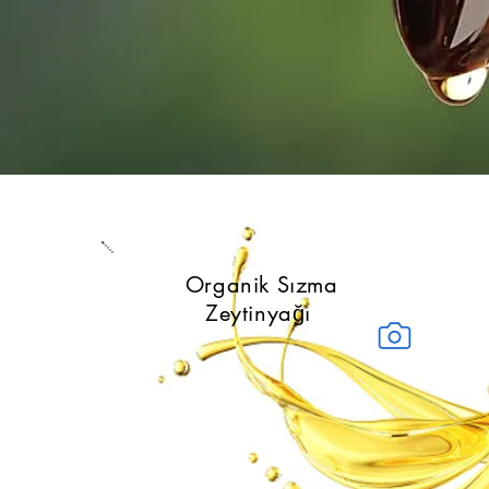
Organik Sızma
Zeytinyağı