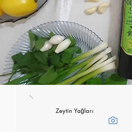
Zeytin Yağları