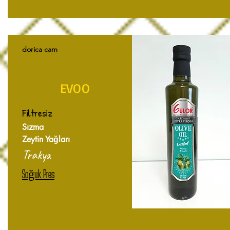
dorica cam
EVOO
Filtresiz
Sızma
Zeytin Yağları
Trakya
Soğuk Pres