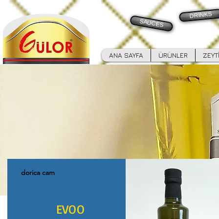
DRINKS
SAUCES
ANA SAYFA
ÜRÜNLER
ZEYT
dorica cam
EVOO