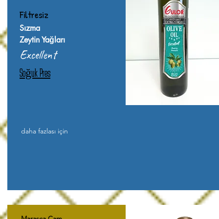
Filtresiz
Sızma
Zeytin Yağları
Excellent
Soğuk Pres
daha fazlası için
Marasca Cam