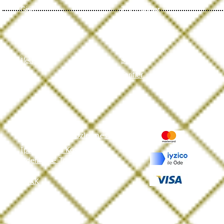
Giriş
Zeytinyağlar
Hakkımızda
Aromalılar
Hikayemiz
Organikler
Sertifikalar
Pirina Yağları
İletişim
Sirkeler
Tarifler
Mesafeli Satış Sözleşmesi
İptal ve İade Koşulları
Ödeme ve Teslimat
KVKK