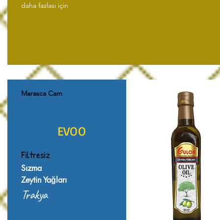
daha fazlası için
Marasca Cam
EVOO
Filtresiz
Sızma
Zeytin Yağları
Trakya