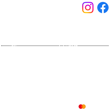
Giriş
Zeytinyağlar
Hakkımızda
Aromalılar
Hikayemiz
Organikler
Sertifikalar
Pirina Yağları
İletişim
Sirkeler
Tarifler
Mesafeli Satış Sözleşmesi